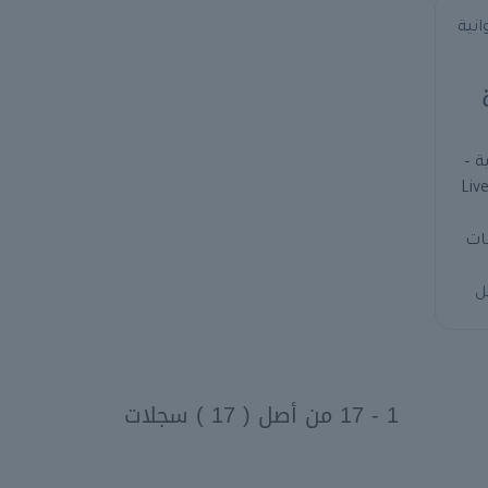
ة –
Liv
ات
ل
1 - 17 من أصل ( 17 ) سجلات