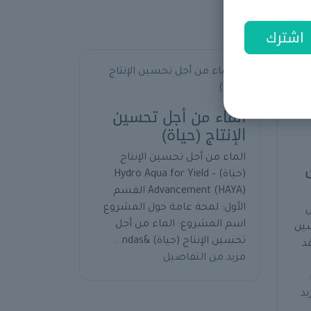
اشترك
الماء من أجل تحسين
الإنتاج (حياة)
الماء من أجل تحسين الإنتاج
(حياة) – Hydro Aqua for Yield
Advancement (HAYA) القسم
الأول: لمحة عامة حول المشروع
ل
اسم المشروع: الماء من أجل
ين
تحسين الإنتاج (حياة) &ndas...
د
مزيد من التفاصيل
يد