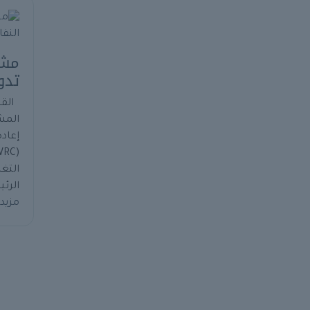
مشر
تدوي
القس
المش
WRC)
التغ
الرئي
مزيد