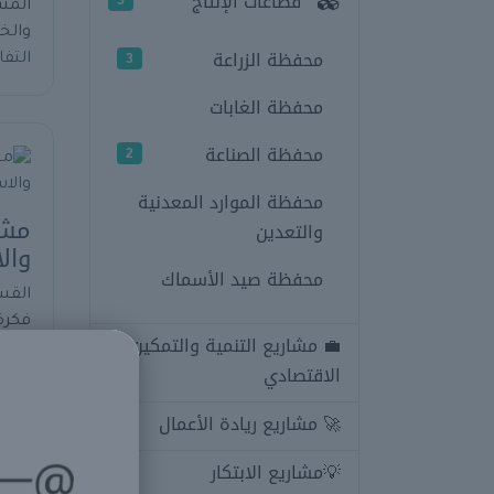
قطاعات الإنتاج
5
المشر
والخد
محفظة الزراعة
3
التف
محفظة الغابات
محفظة الصناعة
2
محفظة الموارد المعدنية
مشر
والتعدين
وال
محفظة صيد الأسماك
القس
فكرة
💼 مشاريع التنمية والتمكين
مشرو
الاقتصادي
مجال
وتحف
🚀 مشاريع ريادة الأعمال
1
الجغ
من ا
💡مشاريع الابتكار
2