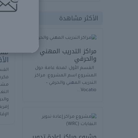
الأكثر مشاهدة
مراكز التدريب المهني
مشر
والحرفي
الأ
القسم الأول: لمحة عامة حول
القس
المشروع اسم المشروع: مراكز
فكرة
التدريب المهني والحرفي –
مشرو
Vocatio...
التغ
والد
إفري
الإقل
مشروع مراكز إعادة تدوير