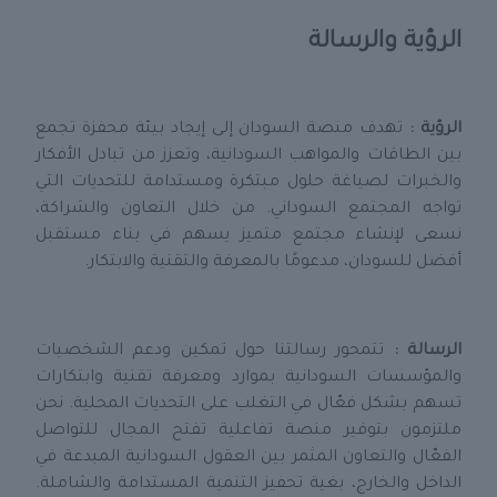
الرؤية والرسالة
الرؤية :
تهدف منصة السودان إلى إيجاد بيئة محفزة تجمع
بين الطاقات والمواهب السودانية، وتعزز من تبادل الأفكار
والخبرات لصياغة حلول مبتكرة ومستدامة للتحديات التي
تواجه المجتمع السوداني. من خلال التعاون والشراكة،
نسعى لإنشاء مجتمع متميز يسهم في بناء مستقبل
أفضل للسودان، مدعومًا بالمعرفة والتقنية والابتكار.
الرسالة :
تتمحور رسالتنا حول تمكين ودعم الشخصيات
والمؤسسات السودانية بموارد ومعرفة تقنية وابتكارات
تسهم بشكل فعّال في التغلب على التحديات المحلية. نحن
ملتزمون بتوفير منصة تفاعلية تفتح المجال للتواصل
الفعّال والتعاون المثمر بين العقول السودانية المبدعة في
الداخل والخارج، بغية تحفيز التنمية المستدامة والشاملة.